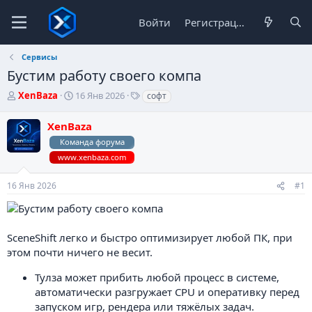
Войти
Регистрация
Сервисы
Бустим работу своего компа
А
Д
Т
XenBaza
16 Янв 2026
софт
в
а
е
т
т
г
XenBaza
о
а
и
Команда форума
р
н
т
а
www.xenbaza.com
е
ч
м
а
16 Янв 2026
#1
ы
л
а
SceneShift легко и быстро оптимизирует любой ПК, при
этом почти ничего не весит.
Тулза может прибить любой процесс в системе,
автоматически разгружает CPU и оперативку перед
запуском игр, рендера или тяжёлых задач.