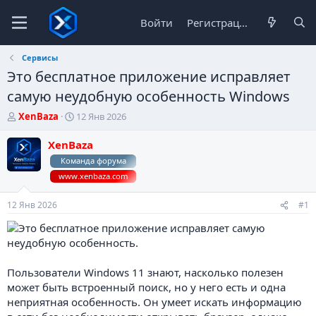
Войти
Регистрация
Сервисы
Это бесплатное приложение исправляет
самую неудобную особенность Windows
А
Д
XenBaza
12 Янв 2026
в
а
т
т
XenBaza
о
а
Команда форума
р
н
www.xenbaza.com
т
а
е
ч
м
а
12 Янв 2026
#1
ы
л
а
Пользователи Windows 11 знают, насколько полезен
может быть встроенный поиск, но у него есть и одна
неприятная особенность. Он умеет искать информацию