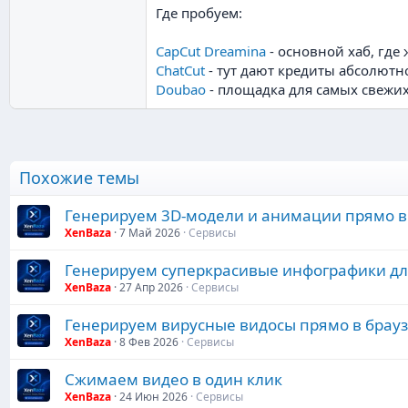
Где пробуем:
CapCut Dreamina
- основной хаб, где 
ChatCut
- тут дают кредиты абсолютн
Doubao
- площадка для самых свежих
Похожие темы
Генерируем 3D-модели и анимации прямо в
XenBaza
7 Май 2026
Сервисы
Генерируем суперкрасивые инфографики дл
XenBaza
27 Апр 2026
Сервисы
Генерируем вирусные видосы прямо в брау
XenBaza
8 Фев 2026
Сервисы
Сжимаем видео в один клик
XenBaza
24 Июн 2026
Сервисы