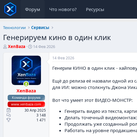
Форум
Что нового?
Ресурсы
Технологии
Сервисы
Генерируем кино в один клик
А
Д
XenBaza
14 Фев 2026
в
а
т
т
14 Фев 2026
о
а
Генерим КИНО в один клик - хайпов
р
н
т
а
е
ч
Ещё до релиза её назвали одной и
м
а
для ИИ: можно столкнуть Джона Уик
XenBaza
ы
л
а
Команда форума
Вот что умеет этот ВИДЕО-МОНСТР:
www.xenbaza.com
30 Апр 2025
Генерить видео из текста, карт
3 148
Делать точечный видеомонтаж:
1 471
Продолжать уже созданный рол
Работать на уровне продакшена