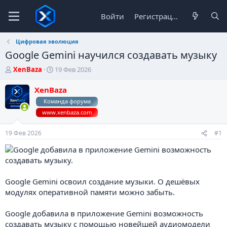
Войти
Регистрация
Цифровая эволюция
Google Gemini научился создавать музыку
А
Д
XenBaza
19 Фев 2026
в
а
т
т
XenBaza
о
а
Команда форума
р
н
www.xenbaza.com
т
а
е
ч
м
а
19 Фев 2026
#1
ы
л
а
Google Gemini освоил создание музыки. О дешёвых
модулях оперативной памяти можно забыть.
Google добавила в приложение Gemini возможность
создавать музыку с помощью новейшей аудиомодели