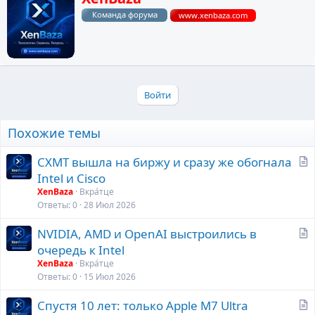
а
Команда форума
www.xenbaza.com
п
и
с
а
н
о
Войти
Похожие темы
С
CXMT вышла на биржу и сразу же обогнала
т
Intel и Cisco
а
XenBaza
Вкра́тце
т
Ответы
0
28 Июл 2026
ь
С
NVIDIA, AMD и OpenAI выстроились в
я
т
очередь к Intel
а
XenBaza
Вкра́тце
т
Ответы
0
15 Июл 2026
ь
С
Спустя 10 лет: только Apple M7 Ultra
я