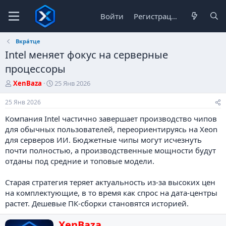
Войти
Регистрация
Вкра́тце
Intel меняет фокус на серверные
процессоры
А
Д
XenBaza
25 Янв 2026
в
а
т
т
25 Янв 2026
о
а
Компания Intel частично завершает производство чипов
р
н
т
а
для обычных пользователей, переориентируясь на Xeon
е
ч
для серверов ИИ. Бюджетные чипы могут исчезнуть
м
а
почти полностью, а производственные мощности будут
ы
л
отданы под средние и топовые модели.
а
Старая стратегия теряет актуальность из-за высоких цен
на комплектующие, в то время как спрос на дата-центры
растет. Дешевые ПК-сборки становятся историей.
Н
XenBaza