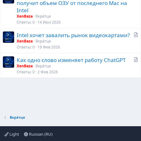
т
получит объем ОЗУ от последнего Mac на
а
Intel
т
XenBaza
Вкра́тце
ь
Ответы
0
14 Июл 2026
я
С
Intel хочет завалить рынок видеокартами?
т
XenBaza
Вкра́тце
Ответы
0
19 Фев 2026
а
т
С
Как одно слово изменяет работу ChatGPT
ь
т
XenBaza
Вкра́тце
я
Ответы
0
2 Фев 2026
а
т
ь
я
Вкра́тце
Light
Russian (RU)