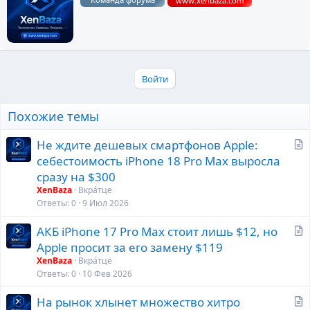
www.xenbaza.com
п
и
с
а
н
о
Войти
Похожие темы
С
Не ждите дешевых смартфонов Apple:
т
себестоимость iPhone 18 Pro Max выросла
а
сразу на $300
т
XenBaza
Вкра́тце
ь
Ответы
0
9 Июл 2026
я
С
АКБ iPhone 17 Pro Max стоит лишь $12, но
т
Apple просит за его замену $119
а
XenBaza
Вкра́тце
т
Ответы
0
10 Фев 2026
ь
С
На рынок хлынет множество хитро
я