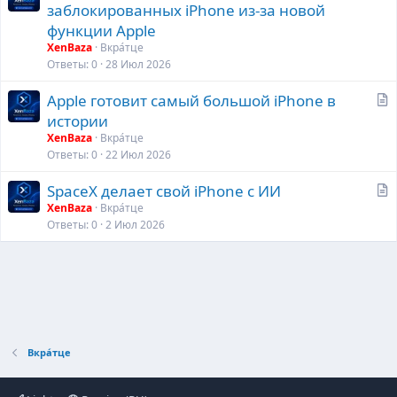
т
заблокированных iPhone из-за новой
а
функции Apple
т
XenBaza
Вкра́тце
ь
Ответы
0
28 Июл 2026
я
С
Apple готовит самый большой iPhone в
т
истории
а
XenBaza
Вкра́тце
т
Ответы
0
22 Июл 2026
ь
С
SpaceX делает свой iPhone с ИИ
я
т
XenBaza
Вкра́тце
Ответы
0
2 Июл 2026
а
т
ь
я
Вкра́тце