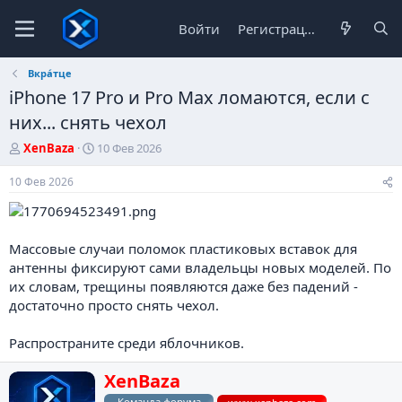
Войти
Регистрация
Вкра́тце
iPhone 17 Pro и Pro Max ломаются, если с
них... снять чехол
А
Д
XenBaza
10 Фев 2026
в
а
т
т
10 Фев 2026
о
а
р
н
т
а
е
ч
Массовые случаи поломок пластиковых вставок для
м
а
антенны фиксируют сами владельцы новых моделей. По
ы
л
их словам, трещины появляются даже без падений -
а
достаточно просто снять чехол.
Распространите среди яблочников.
Н
XenBaza
а
Команда форума