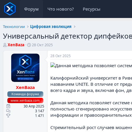
Форум
Что нового?
Ресурсы
Технологии
Цифровая эволюция
Универсальный детектор дипфейков
А
Д
XenBaza
28 Окт 2025
в
а
т
т
28 Окт 2025
о
а
р
н
т
а
е
ч
Калифорнийский университет в Ривер
м
а
названием UNITE. В отличие от пре
XenBaza
ы
л
всего кадра и звука, включая фон, д
а
Команда форума
www.xenbaza.com
Данная методика позволяет системе
30 Апр 2025
полностью сгенерировано искусстве
3 147
информации и правоохранительных 
1 471
Стремительный рост случаев мошен