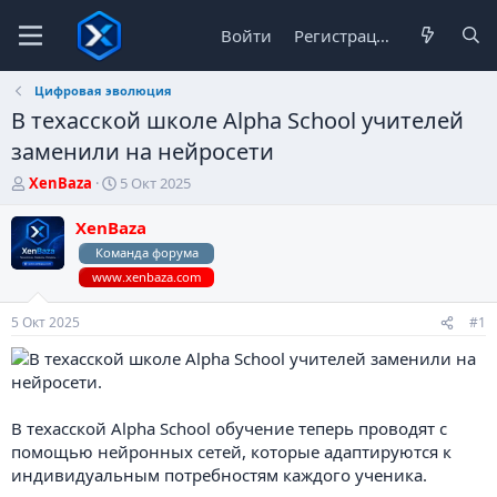
Войти
Регистрация
Цифровая эволюция
В техасской школе Alpha School учителей
заменили на нейросети
А
Д
XenBaza
5 Окт 2025
в
а
т
т
XenBaza
о
а
Команда форума
р
н
www.xenbaza.com
т
а
е
ч
м
а
5 Окт 2025
#1
ы
л
а
В техасской Alpha School обучение теперь проводят с
помощью нейронных сетей, которые адаптируются к
индивидуальным потребностям каждого ученика.