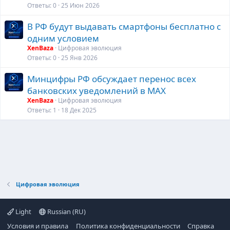
Ответы
0
25 Июн 2026
В РФ будут выдавать смартфоны бесплатно с
одним условием
XenBaza
Цифровая эволюция
Ответы
0
25 Янв 2026
Минцифры РФ обсуждает перенос всех
банковских уведомлений в MAX
XenBaza
Цифровая эволюция
Ответы
1
18 Дек 2025
Цифровая эволюция
Light
Russian (RU)
Условия и правила
Политика конфиденциальности
Справка