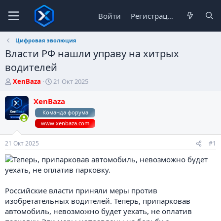
Войти
Регистрация
Цифровая эволюция
Власти РФ нашли управу на хитрых
водителей
А
Д
XenBaza
21 Окт 2025
в
а
т
т
XenBaza
о
а
Команда форума
р
н
www.xenbaza.com
т
а
е
ч
м
а
21 Окт 2025
#1
ы
л
а
Российские власти приняли меры против
изобретательных водителей. Теперь, припарковав
автомобиль, невозможно будет уехать, не оплатив