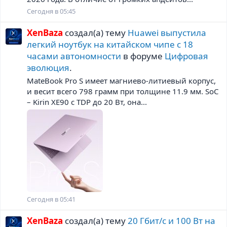
Сегодня в 05:45
XenBaza
создал(а) тему
Huawei выпустила
легкий ноутбук на китайском чипе с 18
часами автономности
в форуме
Цифровая
эволюция
.
MateBook Pro S имеет магниево-литиевый корпус,
и весит всего 798 грамм при толщине 11.9 мм. SoC
– Kirin XE90 с TDP до 20 Вт, она...
Сегодня в 05:41
XenBaza
создал(а) тему
20 Гбит/с и 100 Вт на