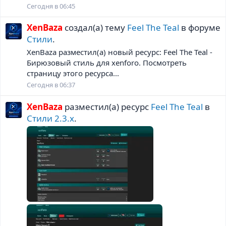
Сегодня в 06:45
XenBaza
создал(а) тему
Feel The Teal
в форуме
Стили
.
XenBaza разместил(а) новый ресурс: Feel The Teal -
Бирюзовый стиль для xenforo. Посмотреть
страницу этого ресурса...
Сегодня в 06:37
XenBaza
разместил(а) ресурс
Feel The Teal
в
Стили 2.3.х
.