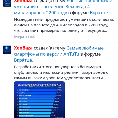
XenBaza
создал(а) тему
Ученые предложили
уменьшить население Земли до 4
миллиардов к 2200 году
в форуме
Вкра́тце
.
Исследователи предлагают уменьшить количество
людей на планете до 4 миллиардов к 2200 году,
что составит примерно половину от текущего...
Вчера в 14:02
XenBaza
создал(а) тему
Самые любимые
смартфоны по версии AnTuTu
в форуме
Вкра́тце
.
Разработчики этого популярного бенчмарка
опубликовали июльский рейтинг смартфонов с
самым высоким уровнем удовлетворенности...