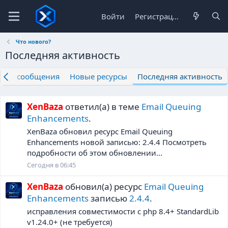
Войти
Регистрация
Что нового?
Последняя активность
вые сообщения
Новые ресурсы
Последняя активность
XenBaza
ответил(а) в теме
Email Queuing
Enhancements
.
XenBaza обновил ресурс Email Queuing
Enhancements новой записью: 2.4.4 Посмотреть
подробности об этом обновлении...
Сегодня в 06:45
XenBaza
обновил(а) ресурс
Email Queuing
Enhancements
записью
2.4.4
.
исправления совместимости с php 8.4+ StandardLib
v1.24.0+ (не требуется)