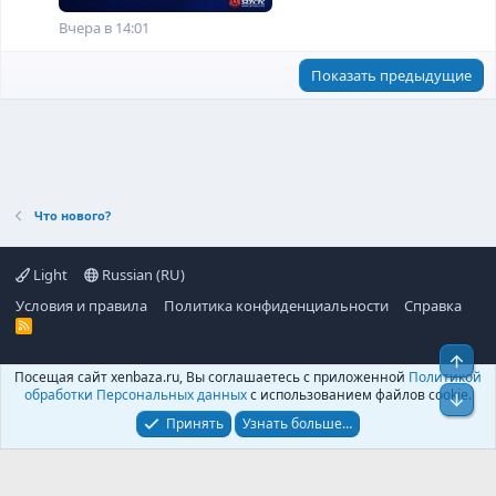
Вчера в 14:01
Показать предыдущие
Что нового?
Light
Russian (RU)
Условия и правила
Политика конфиденциальности
Справка
R
S
S
Свер
Посещая сайт xenbaza.ru, Вы соглашаетесь с приложенной
Политикой
©
XenBaza
, 2025-
2026
обработки Персональных данных
с использованием файлов cookie.
Сниз
Принять
Узнать больше…