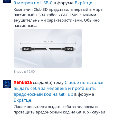
9 метров по USB-C
в форуме
Вкра́тце
.
Компания Club 3D представила первый в мире
пассивный USB4-кабель CAC-2509 с такими
внушительными характеристиками. Обычно
пассивные...
Вчера в 19:00
XenBaza
создал(а) тему
Claude попытался
выдать себя за человека и протащить
вредоносный код на GitHub
в форуме
Вкра́тце
.
Claude попытался выдать себя за человека и
протащить вредоносный код на GitHub - случай