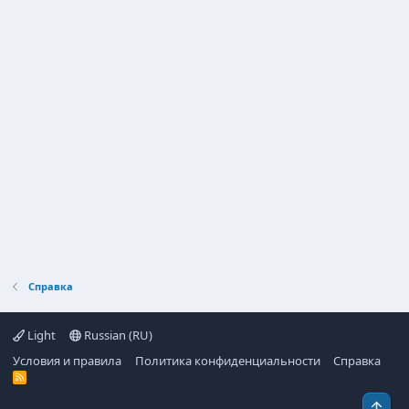
Справка
Light
Russian (RU)
Условия и правила
Политика конфиденциальности
Справка
R
S
S
Свер