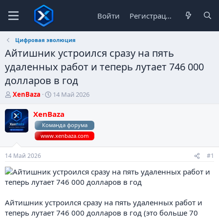
Войти
Регистрация
Цифровая эволюция
Айтишник устроился сразу на пять
удаленных работ и теперь лутает 746 000
долларов в год
А
Д
XenBaza
14 Май 2026
в
а
т
т
XenBaza
о
а
Команда форума
р
н
www.xenbaza.com
т
а
е
ч
м
а
14 Май 2026
#1
ы
л
а
Айтишник устроился сразу на пять удаленных работ и
теперь лутает 746 000 долларов в год (это больше 70