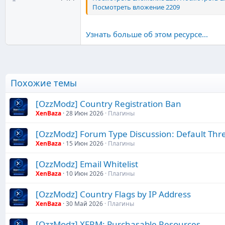
Посмотреть вложение 2209
Узнать больше об этом ресурсе...
Похожие темы
[OzzModz] Country Registration Ban
XenBaza
28 Июн 2026
Плагины
[OzzModz] Forum Type Discussion: Default Thr
XenBaza
15 Июн 2026
Плагины
[OzzModz] Email Whitelist
XenBaza
10 Июн 2026
Плагины
[OzzModz] Country Flags by IP Address
XenBaza
30 Май 2026
Плагины
[OzzModz] XFRM: Purchasable Resources