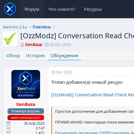
Форум
Что нового?
Ресурсы
XenForo 2.3.x
Плагины
[OzzModz] Conversation Read C
А
Д
XenBaza
20 Окт 2025
в
а
Обзор
т
История
т
Обсуждение
о
а
р
н
т
а
20 Окт 2025
е
ч
Tristan добавил(а) новый ресурс:
м
а
ы
л
а
[OzzModz] Conversation Read Check M
XenBaza
Команда форума
Простое дополнение для добавления гал
www.xenbaza.com
ПРИМЕЧАНИЕ: Некоторые стили изменяют
30 Апр 2025
3 147
Посмотреть вложение 2207
Посмотреть в
1 471