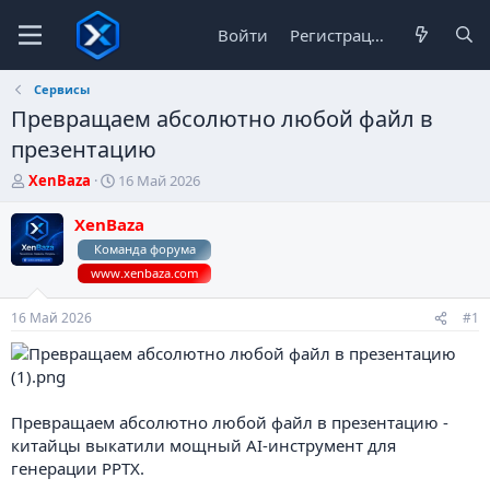
Войти
Регистрация
Сервисы
Превращаем абсолютно любой файл в
презентацию
А
Д
XenBaza
16 Май 2026
в
а
т
т
XenBaza
о
а
Команда форума
р
н
www.xenbaza.com
т
а
е
ч
м
а
16 Май 2026
#1
ы
л
а
Превращаем абсолютно любой файл в презентацию -
китайцы выкатили мощный AI-инструмент для
генерации PPTX.